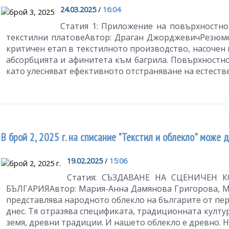
24.03.2025
/
16:04
Статия 1: Приложение на повърхностно
текстилни платовеАвтор: Драган ДжорджевичРезюме
критичен етап в текстилното производство, насочен
абсорбцията и афинитета към багрила. Повърхностно
като улесняват ефективното отстраняване на естествен
В брой 2, 2025 г. на списание "Текстил и облекло" може 
19.02.2025
/
15:06
Статия: СЪЗДАВАНЕ НА СЦЕНИЧЕН
БЪЛГАРИЯАвтор: Мария-Анна Дамянова Григорова, М
представлява народното облекло на българите от пер
днес. Тя отразява спецификата, традиционната култу
земя, древни традиции. И нашето облекло е древно. Ня