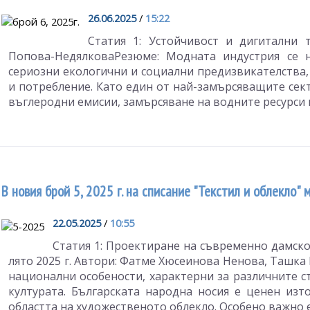
26.06.2025
/
15:22
Статия 1: Устойчивост и дигитални 
Попова-НедялковаРезюме: Модната индустрия се 
сериозни екологични и социални предизвикателства
и потребление. Като един от най-замърсяващите сек
въглеродни емисии, замърсяване на водните ресурси и
В новия брой 5, 2025 г. на списание "Текстил и облекло"
22.05.2025
/
10:55
Статия 1: Проектиране на съвременно дамско
лято 2025 г. Автори: Фатме Хюсеинова Ненова, Ташка
национални особености, характерни за различните с
културата. Българската народна носия е ценен из
областта на художественото облекло. Особено важно е д