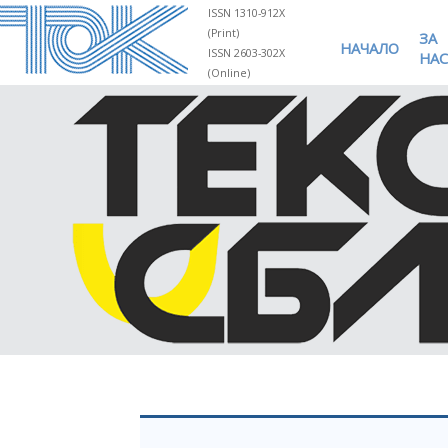
ISSN 1310-912X
(Print)
ЗА
НАЧАЛО
ISSN 2603-302X
НАС
(Online)