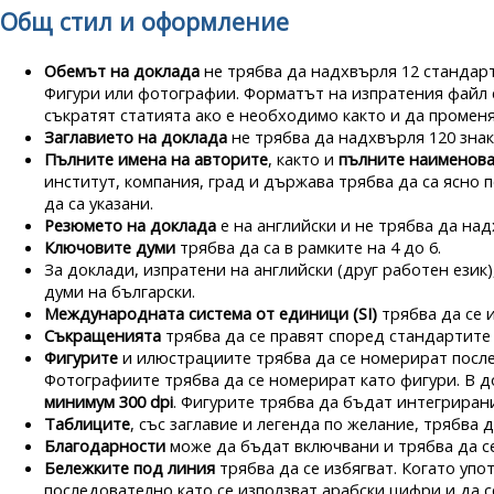
Общ стил и оформление
Обемът на доклада
не трябва да надхвърля 12 стандартн
Фигури или фотографии. Форматът на изпратения файл е 
съкратят статията ако е необходимо както и да променя
Заглавието на доклада
не трябва да надхвърля 120 знак
Пълните имена на авторите
, както и
пълните наименова
институт, компания, град и държава трябва да са ясно
да са указани.
Резюмето на доклада
е на английски и не трябва да на
Ключовите думи
трябва да са в рамките на 4 до 6.
За доклади, изпратени на английски (друг работен език)
думи на български.
Международната система от единици (SI)
трябва да се 
Съкращенията
трябва да се правят според стандартите н
Фигурите
и илюстрациите трябва да се номерират послед
Фотографиите трябва да се номерират като фигури. В до
минимум 300 dpi
. Фигурите трябва да бъдат интегрирани
Таблиците
, със заглавие и легенда по желание, трябва
Благодарности
може да бъдат включвани и трябва да се
Бележките под линия
трябва да се избягват. Когато уп
последователно като се използват арабски цифри и да се