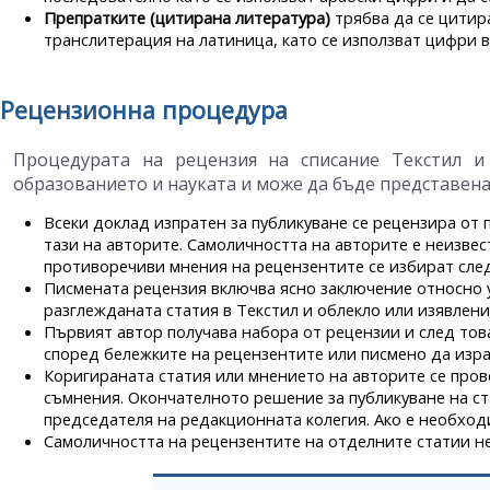
Препратките (цитирана литература)
трябва да се цитира
транслитерация на латиница, като се използват цифри 
Рецензионна процедура
Процедурата на рецензия на списание Текстил и
образованието и науката и може да бъде представена,
Всеки доклад изпратен за публикуване се рецензира от
тази на авторите. Самоличността на авторите е неизвес
противоречиви мнения на рецензентите се избират сле
Писмената рецензия включва ясно заключение относно у
разглежданата статия в Текстил и облекло или изявлен
Първият автор получава набора от рецензии и след тов
според бележките на рецензентите или писмено да изра
Коригираната статия или мнението на авторите се пров
съмнения. Окончателното решение за публикуване на ста
председателя на редакционната колегия. Ако е необхо
Самоличността на рецензентите на отделните статии не