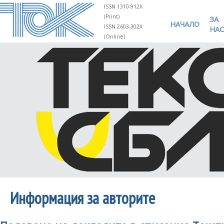
ISSN 1310-912X
(Print)
ЗА
НАЧАЛО
ISSN 2603-302X
НАС
(Online)
Информация за авторите