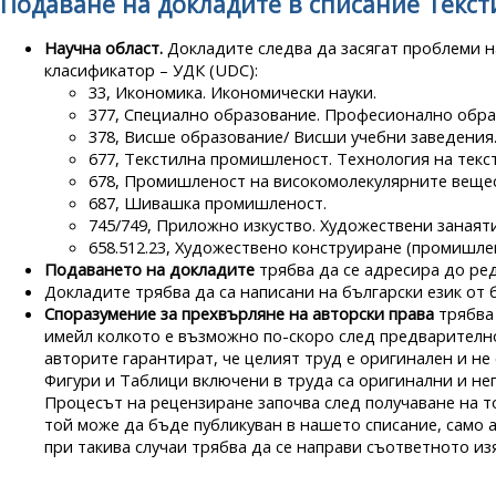
Подаване на докладите в списание Текст
Научна област.
Докладите следва да засягат проблеми н
класификатор – УДК (UDC):
33, Икономика. Икономически науки.
377, Специално образование. Професионално обр
378, Висше образование/ Висши учебни заведения
677, Текстилна промишленост. Технология на текс
678, Промишленост на високомолекулярните вещес
687, Шивашка промишленост.
745/749, Приложно изкуство. Художествени занаят
658.512.23, Художествено конструиране (промишле
Подаването на докладите
трябва да се адресира до ред
Докладите трябва да са написани на български език от 
Споразумение за прехвърляне на авторски права
трябва 
имейл колкото е възможно по-скоро след предварителн
авторите гарантират, че целият труд е оригинален и не 
Фигури и Таблици включени в труда са оригинални и неп
Процесът на рецензиране започва след получаване на то
той може да бъде публикуван в нашето списание, само 
при такива случаи трябва да се направи съответното из