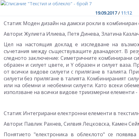
19.09.2017
/
11:12
Статия: Моден дизайн на дамски рокли в комбиниран 
Автори: Жулиета Илиева, Петя Динева, Златина Казла
Цел на настоящия доклад е изследване на възмож
съчетания между съществуващите дванадесет. В рез
следното заключение: Симетричните комбинирани силу
образен и силует цвете, и Y образен и силует ваза.
от всички видове силуети с прилягане в талията. П
силуети без прилягане в талията. Комбинираният силу
или на обемни и необемни силуети. Като всеки обем
използване на всички видове триизмерни елементи - н
Статия: Интегрирани електронни елементи в текстил
Автори: Павлик Рахнев, Силвия Лецковска, Камен Се
Понятието "електроника в облеклото" се появява