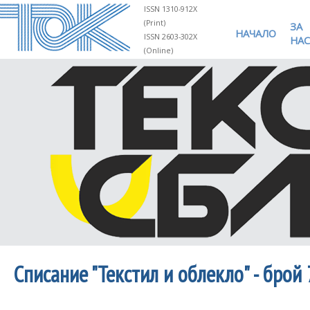
ISSN 1310-912X
(Print)
ЗА
НАЧАЛО
ISSN 2603-302X
НАС
(Online)
Списание "Текстил и облекло" - брой 