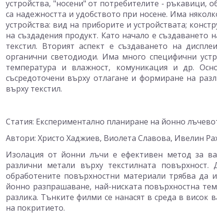
устройства, "носени" от потребителите - ръкавици, о
са надежността и удобството при носене. Има няколк
устройства: вид на приборите и устройствата; конст
на създадения продукт. Като начало е създаването 
текстил. Вторият аспект е създаването на диспле
органични светодиоди. Има много специфични устр
температура и влажност, комуникация и др. Осн
съсредоточени върху отлагане и формиране на раз
върху текстил.
Статия: Експериментално планиране на йонно лъчево
Автори: Христо Хаджиев, Виолета Славова, Ивелин Р
Изолация от йонни лъчи е ефективен метод за ва
различни метали върху текстилната повърхност. 
обработените повърхностни материали трябва да и
йонно разпрашаване, най-ниската повърхностна тем
разлика. Тънките филми се нанасят в среда в висок в
на покритието.