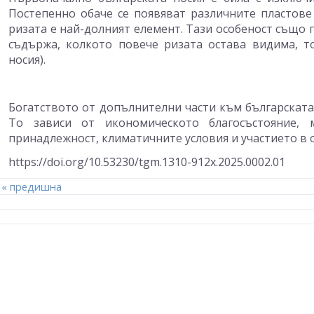
Постепенно обаче се появяват различните пластове
ризата е най-долният елемент. Тази особеност също 
съдържа, колкото повече ризата остава видима, т
носия).
Богатството от допълнителни части към българската 
То зависи от икономическото благосъстояние, м
принадлежност, климатичните условия и участието в 
https://doi.org/10.53230/tgm.1310-912x.2025.0002.01
« предишна