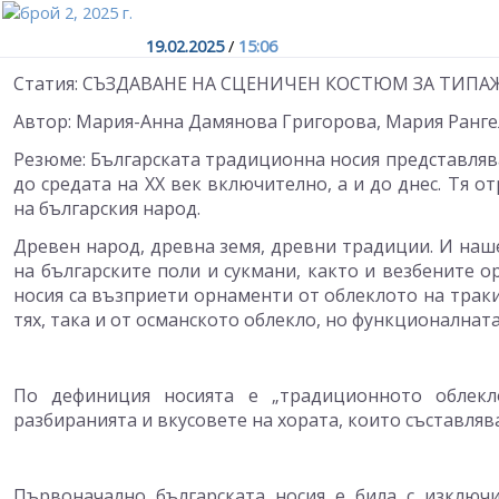
19.02.2025
/
15:06
Статия: СЪЗДАВАНЕ НА СЦЕНИЧЕН КОСТЮМ ЗА ТИПА
Автор: Мария-Анна Дамянова Григорова, Мария Ранг
Резюме: Българската традиционна носия представляв
до средата на ХХ век включително, а и до днес. Тя 
на българския народ.
Древен народ, древна земя, древни традиции. И наше
на българските поли и сукмани, както и везбените ор
носия са възприети орнаменти от облеклото на траки
тях, така и от османското облекло, но функционалната
По дефиниция носията е „традиционното облекл
разбиранията и вкусовете на хората, които съставляв
Първоначално българската носия е била с изключи