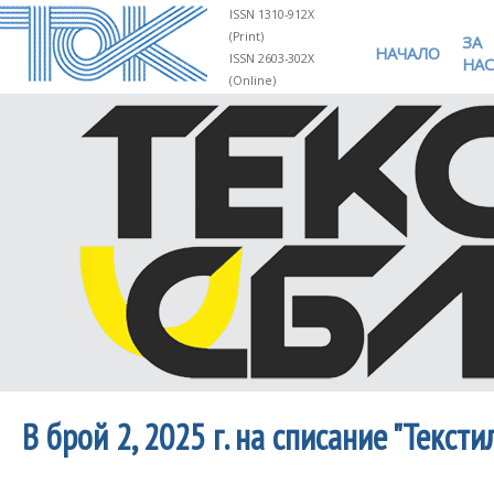
ISSN 1310-912X
(Print)
ЗА
НАЧАЛО
ISSN 2603-302X
НАС
(Online)
В брой 2, 2025 г. на списание "Текст