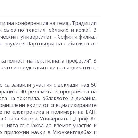
екстилна конференция на тема „Традиции
 съюз по текстил, облекло и кожи“. В
ческият университет – София и филиал
а науките. Партньори на събитията от
ателност на текстилната професия“. В
акто и представители на синдикатите,
 са заявили участия с доклади над 50
зираните 40 резюмета в програмата на
та на текстила, облеклото и дизайна.
промишлени екипи от специализираните
те по електроника и полимери на БАН,
 Стара Загора, Университет „Проф. Ас.
нцията се очаква да вземат участие и
о приложни науки в Мюнхенгладбах и