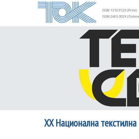
ISSN 1310-912X (Print)
ISSN 2603-302X (Online
XX Национална текстилна к