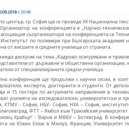
0.09.2018
/
20:48
кспо център, гр. София ще се проведе XX Национална т
 Организатор на конференцията е „Научно-техническия
 асоциация съорганизатори на конференцията са Техни
и Институтът по полимери при Българската академия н
на от висшите и средните училища от страната.
ижда дискусия на тема „Кадрово осигуряване и привлек
едставители от държавни и обществени организации, к
атели от специализираните средни училища.
на конференция ще продължи с научни сесии, в които
дователи, експерти, докторанти и студенти. От депо
да и 15 постера по актуалните направления в техника
ват усилията на изследователски, университетски и 
, ХТМУ - София, НБУ- София, НХА – София, институти
Благоевград, ФТТ – Ямбол към Тракийския университет в
оризец Храбър“ - Варна и МВБУ – Ботевград. В конфере
ета на Южен Елзас в Мюлуз, Франция, Университет п