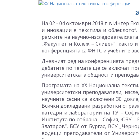
2
На 02 - 04 октомври 2018 г. в Интер Е
и иновации в текстила и облеклото“.
рамките на научно-изследователската
„Факултет и Колеж – Сливен“, както 
конференцията са ФНТС и учебните зве
Дневният ред на конференцията предв
дебатите по темата ще се включат пр
университетската общност и преподав
Програмата на XX Национална текстил
университетски преподаватели, изсле
научните сесии са включени 30 докла
Всички докладвани разработки отразя
катедри и лаборатории на ТУ – София
Института по отбрана – София, ЮЗУ – 
Златаров“, БСУ от Бургас, ВСУ „Черн
водещи преподаватели от Университ